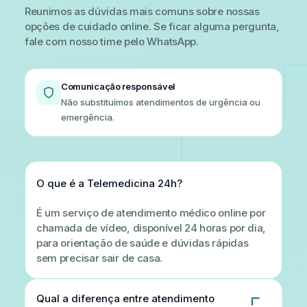
Gastroenterologia
Reunimos as dúvidas mais comuns sobre nossas
Geriatria
opções de cuidado online. Se ficar alguma pergunta,
fale com nosso time pelo WhatsApp.
Ginecologia e Obstetrícia
Hematologia
Mastologia
Comunicação responsável
Neurologia
Não substituímos atendimentos de urgência ou
Neuropediatria
emergência.
Nutrologia / Nutrição
Oftalmologia (Orientação)
Ortopedia e Traumatologia
Otorrinolaringologia
O que é a Telemedicina 24h?
Pediatria
É um serviço de atendimento médico online por
Pneumologia
chamada de vídeo, disponível 24 horas por dia,
Psicologia / Psicoterapia
para orientação de saúde e dúvidas rápidas
Psiquiatria
sem precisar sair de casa.
Urologia
Qual a diferença entre atendimento