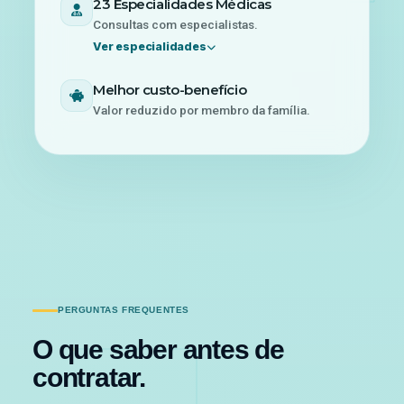
23 Especialidades Médicas
Consultas com especialistas.
Ver especialidades
Melhor custo-benefício
Valor reduzido por membro da família.
ESPECIALIDADES
MÉDICAS
Alergologia / Imunologia
Angiologia / Cirurgia Vascular
Cardiologia
PERGUNTAS FREQUENTES
Clínico Geral
O que saber antes de
Dermatologia
Endocrinologia e Metabologia
contratar.
Endocrinologia Pediátrica